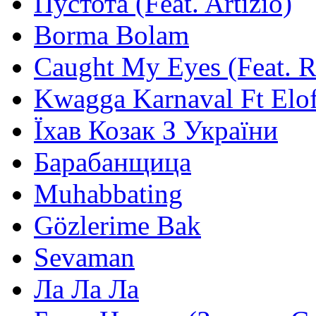
Пустота (Feat. Artizio)
Borma Bolam
Caught My Eyes (Feat. 
Kwagga Karnaval Ft Elof
Їхав Козак З України
Барабанщица
Muhabbating
Gözlerime Bak
Sevaman
Ла Ла Ла